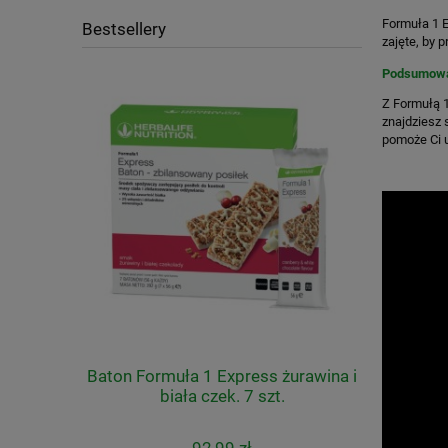
Formuła 1 E
Bestsellery
zajęte, by 
Podsumowa
Z Formułą 
znajdziesz
pomoże Ci u
fe - START
Baton Formuła 1 Express żurawina i
Chipsy
biała czek. 7 szt.
b
92,99 zł