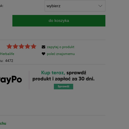
ak:
do koszyka
.
zapytaj o produkt
Herbalife
poleć znajomemu
tu:
4472
uchu