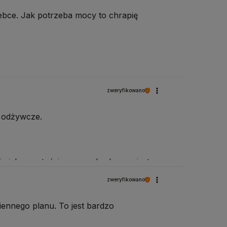
ebce. Jak potrzeba mocy to chrapię
zweryfikowano
o odżywcze.
nia jako wartościowa przekąska zamiast
zweryfikowano
ennego planu. To jest bardzo