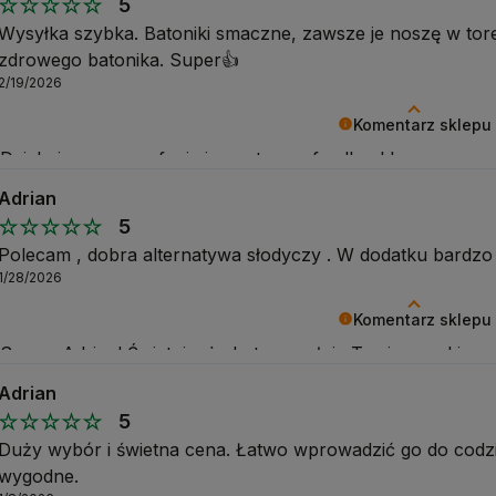
5
Wysyłka szybka. Batoniki smaczne, zawsze je noszę w tor
zdrowego batonika. Super👍️
2/19/2026
Komentarz sklepu
Dziękujemy za zaufanie i pozytywny feedback!
Adrian
5
Polecam , dobra alternatywa słodyczy . W dodatku bardz
1/28/2026
Komentarz sklepu
Super, Adrian! Świetnie, że baton spełnia Twoje oczekiwa
klasycznych słodyczy. Dziękujemy za polecenie 💚
Adrian
5
Duży wybór i świetna cena. Łatwo wprowadzić go do codzi
wygodne.