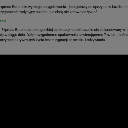
xpress Baton nie wymaga przygotowania - jest gotowy do spożycia w każdej chwi
przygotować tradycyjny posiłek, ale chcą się zdrowo odżywiać.
nie
1 Express Baton o smaku gorzkiej czekolady, delektowanie się zbilansowanym 
 się w ciągu dnia. Dzięki wygodnemu opakowaniu zawierającemu 7 sztuk, może
trzymać aktywny tryb życia bez rezygnacji ze smaku i odżywiania.
 proteinowe Herbalife
Collagen Skin Booster Herbalif
arbecue 10x30g
76,99 zł
194,99 zł