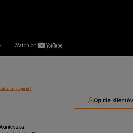
do koszyka
do koszyka
 zbieramy opinie?
Opinie klientó
Agnieszka