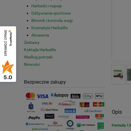
Herbatki i napoje
Odżywianie sportowe
Błonnik i kontrola wagi
Kosmetyki Herbalife
SPRAWDŹ OPINIE
Akcesoria
Zestawy
Koktajle Herbalife
Według potrzeb
Nowości
5.0
Bezpieczne zakupy
Opis
Formuła 1 