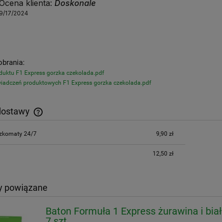
Ocena klienta:
Doskonale
9/17/2024
obrania:
oduktu F1 Express gorzka czekolada.pdf
wiadczeń produktowych F1 Express gorzka czekolada.pdf
dostawy
czkomaty 24/7
9,90 zł
Inpost Paczkomaty - 9,90 zł, DPD Kurier -
12,50 zł
12,50 zł
y powiązane
Baton Formuła 1 Express żurawina i biał
7 szt.