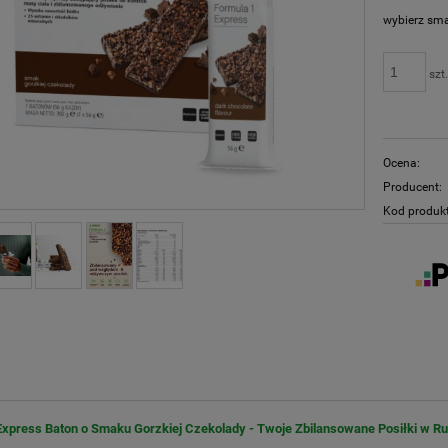
wybierz sm
szt
Ocena:
Producent:
Kod produk
Express Baton o Smaku Gorzkiej Czekolady - Twoje Zbilansowane Posiłki w R