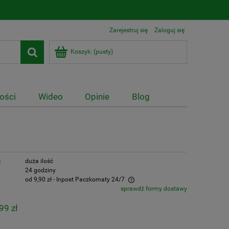
Zarejestruj się
Zaloguj się
Koszyk:
(pusty)
ości
Wideo
Opinie
Blog
:
duża ilość
24 godziny
od 9,90 zł
- Inpost Paczkomaty 24/7
sprawdź formy dostawy
npost Paczkomaty - 9,90 zł, DPD Kurier -
99 zł
2,50 zł