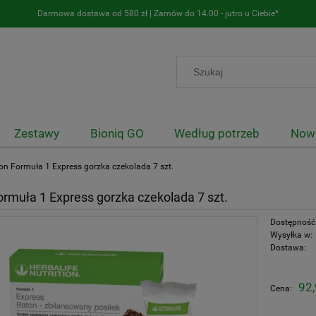
Darmowa dostawa od 580 zł | Zamów do 14.00 - jutro u Ciebie*
Zestawy
Bioniq GO
Według potrzeb
Now
on Formuła 1 Express gorzka czekolada 7 szt.
ormuła 1 Express gorzka czekolada 7 szt.
Dostępność
Wysyłka w:
Dostawa:
I
92,
Cena:
1