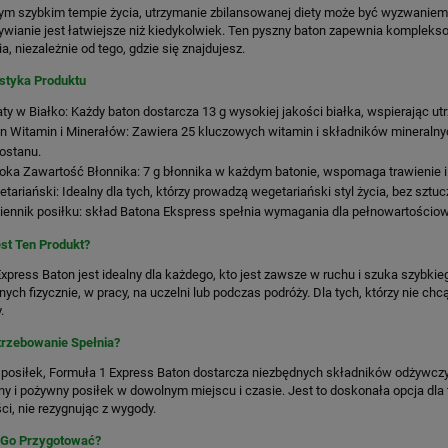
ym szybkim tempie życia, utrzymanie zbilansowanej diety może być wyzwaniem, 
wianie jest łatwiejsze niż kiedykolwiek. Ten pyszny baton zapewnia kompleks
a, niezależnie od tego, gdzie się znajdujesz.
styka Produktu
ty w Białko: Każdy baton dostarcza 13 g wysokiej jakości białka, wspierając u
n Witamin i Minerałów: Zawiera 25 kluczowych witamin i składników mineralnyc
ostanu.
ka Zawartość Błonnika: 7 g błonnika w każdym batonie, wspomaga trawienie i d
tariański: Idealny dla tych, którzy prowadzą wegetariański styl życia, bez szt
ennik posiłku: skład Batona Ekspress spełnia wymagania dla pełnowartościo
st Ten Produkt?
xpress Baton jest idealny dla każdego, kto jest zawsze w ruchu i szuka szybki
ych fizycznie, w pracy, na uczelni lub podczas podróży. Dla tych, którzy nie ch
.
trzebowanie Spełnia?
posiłek, Formuła 1 Express Baton dostarcza niezbędnych składników odżywczych,
y i pożywny posiłek w dowolnym miejscu i czasie. Jest to doskonała opcja dla 
ci, nie rezygnując z wygody.
 Go Przygotować?