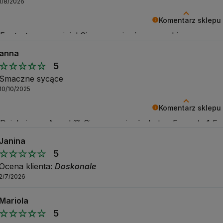
1/8/2026
Komentarz sklepu
Fantastyczna opinia! Cieszymy się, że nas wybierasz.
anna
5
Smaczne sycące
10/10/2025
Komentarz sklepu
Dziękujemy, Anno! 💚 Cieszymy się, że baton Formuła 1 Exp
naprawdę smaczna i sycąca przekąska, idealna w biegu lub 
Janina
Twój smak!
5
Ocena klienta:
Doskonale
2/7/2026
Mariola
5