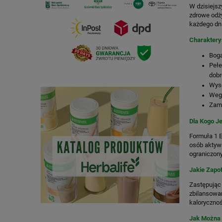
W dzisiejsz
zdrowe odży
każdego dni
Charaktery
Boga
Pełe
dobr
Wyso
Wege
Zami
Dla Kogo Je
Formuła 1 E
osób aktywn
ograniczony
Jakie Zapo
Zastępując 
zbilansowan
kalorycznoś
Jak Można