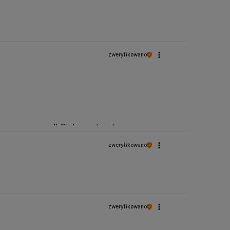
zweryfikowano
ress przypadł Ci do gustu - to
po treningu. Miło wiedzieć, że trafił w
zweryfikowano
zweryfikowano