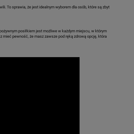
li. To sprawia, że jest idealnym wyborem dla osób, które są zbyt
i pożywnym posiłkiem jest możliwe w każdym miejscu, w którym
sz mieć pewność, że masz zawsze pod ręką zdrową opcję, która
e
Herbalife24® CR7 Drive Napój
Herbata Herbalife
węglowodanowy 540 g
orygina
74,99 zł
108,