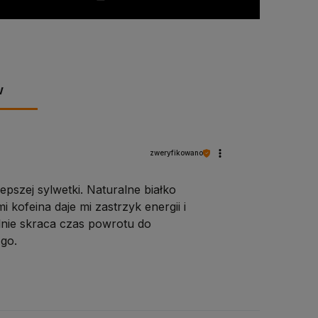
do koszyka
do ko
w
zweryfikowano
pszej sylwetki. Naturalne białko
kofeina daje mi zastrzyk energii i
alnie skraca czas powrotu do
go.
pracy.