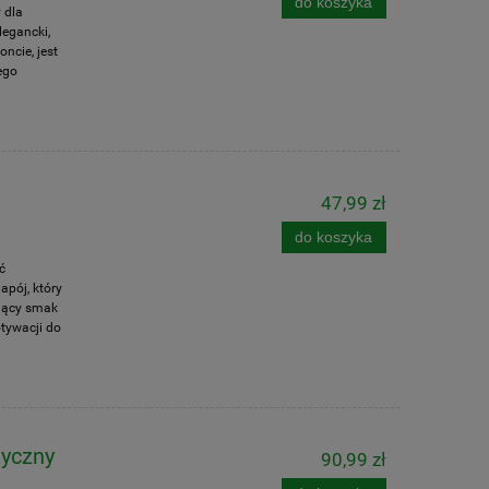
do koszyka
 dla
legancki,
ncie, jest
ego
47,99 zł
do koszyka
ć
apój, który
ający smak
otywacji do
tyczny
90,99 zł