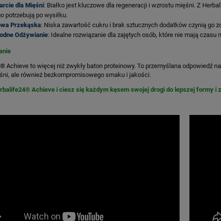
rcie dla Mięśni
: Białko jest kluczowe dla regeneracji i wzrostu mięśni. Z He
o potrzebują po wysiłku.
owa Przekąska
: Niska zawartość cukru i brak sztucznych dodatków czynią go z
odne Odżywianie
: Idealne rozwiązanie dla zajętych osób, które nie mają czasu
nie
® Achieve to więcej niż zwykły baton proteinowy. To przemyślana odpowiedź na
śni, ale również bezkompromisowego smaku i jakości.
balife24® Achieve i ciesz się każdym kęsem swojej drogi do lepszej formy i 
 proteinowe Herbalife
Collagen Skin Booster Herbalif
arbecue 10x30g
76,99 zł
194,99 zł