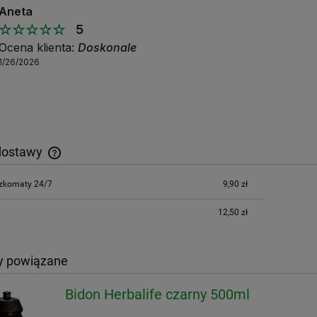
Aneta
5
Ocena klienta:
Doskonale
1/26/2026
dostawy
czkomaty 24/7
9,90 zł
Inpost Paczkomaty - 9,90 zł, DPD Kurier -
12,50 zł
12,50 zł
y powiązane
Bidon Herbalife czarny 500ml