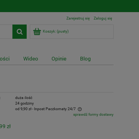
Zarejestruj się
Zaloguj się
Koszyk:
(pusty)
ości
Wideo
Opinie
Blog
:
duża ilość
24 godziny
od 9,90 zł
- Inpost Paczkomaty 24/7
sprawdź formy dostawy
npost Paczkomaty - 9,90 zł, DPD Kurier -
99 zł
2,50 zł