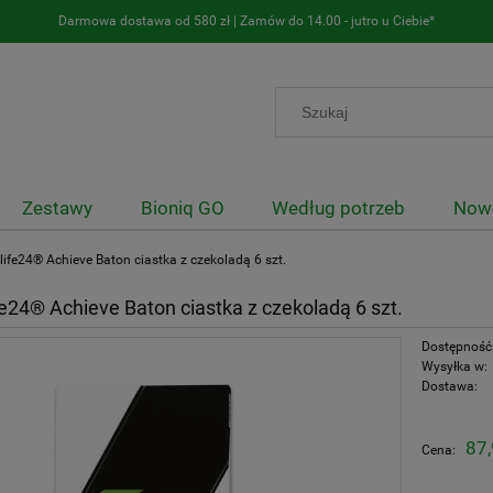
Darmowa dostawa od 580 zł | Zamów do 14.00 - jutro u Ciebie*
Zestawy
Bioniq GO
Według potrzeb
Now
life24® Achieve Baton ciastka z czekoladą 6 szt.
e24® Achieve Baton ciastka z czekoladą 6 szt.
Dostępność
Wysyłka w:
Dostawa:
I
87,
Cena:
1