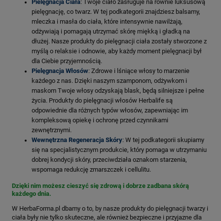
Pielęgnacja Ciała
: Twoje ciało zasługuje na równie luksusową
pielęgnację, co twarz. W tej podkategorii znajdziesz balsamy,
mleczka i masła do ciała, które intensywnie nawilżają,
odżywiają i pomagają utrzymać skórę miękką i gładką na
dłużej. Nasze produkty do pielęgnacji ciała zostały stworzone z
myślą o relaksie i odnowie, aby każdy moment pielęgnacji był
dla Ciebie przyjemnością.
Pielęgnacja Włosów
: Zdrowe i lśniące włosy to marzenie
każdego z nas. Dzięki naszym szamponom, odżywkom i
maskom Twoje włosy odzyskają blask, będą silniejsze i pełne
życia. Produkty do pielęgnacji włosów Herbalife są
odpowiednie dla różnych typów włosów, zapewniając im
kompleksową opiekę i ochronę przed czynnikami
zewnętrznymi.
Wewnętrzna Regeneracja Skóry
: W tej podkategorii skupiamy
się na specjalistycznym produkcie, który pomaga w utrzymaniu
dobrej kondycji skóry, przeciwdziała oznakom starzenia,
wspomaga redukcję zmarszczek i cellulitu.
Dzięki nim możesz cieszyć się zdrową i dobrze zadbana skórą
każdego dnia.
W HerbaForma.pl dbamy o to, by nasze produkty do pielęgnacji twarzy i
ciała były nie tylko skuteczne, ale również bezpieczne i przyjazne dla