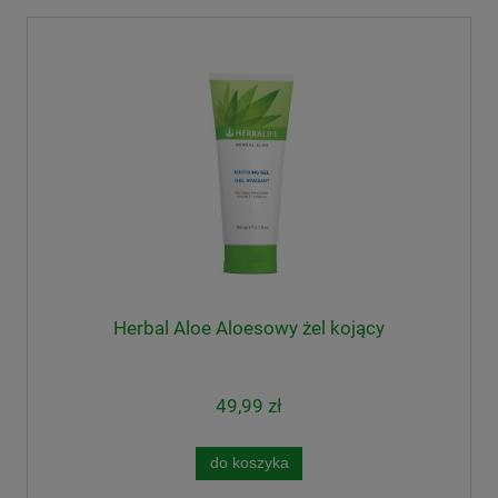
Herbal Aloe Aloesowy żel kojący
49,99 zł
do koszyka