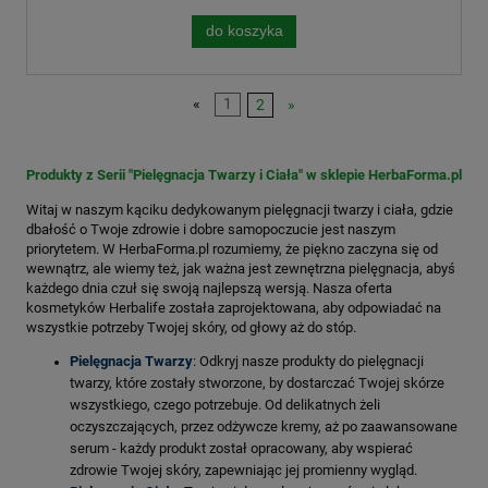
do koszyka
«
1
2
»
Produkty z Serii "Pielęgnacja Twarzy i Ciała" w sklepie HerbaForma.pl
Witaj w naszym kąciku dedykowanym pielęgnacji twarzy i ciała, gdzie
dbałość o Twoje zdrowie i dobre samopoczucie jest naszym
priorytetem. W HerbaForma.pl rozumiemy, że piękno zaczyna się od
wewnątrz, ale wiemy też, jak ważna jest zewnętrzna pielęgnacja, abyś
każdego dnia czuł się swoją najlepszą wersją. Nasza oferta
kosmetyków Herbalife została zaprojektowana, aby odpowiadać na
wszystkie potrzeby Twojej skóry, od głowy aż do stóp.
Pielęgnacja Twarzy
: Odkryj nasze produkty do pielęgnacji
twarzy, które zostały stworzone, by dostarczać Twojej skórze
wszystkiego, czego potrzebuje. Od delikatnych żeli
oczyszczających, przez odżywcze kremy, aż po zaawansowane
serum - każdy produkt został opracowany, aby wspierać
zdrowie Twojej skóry, zapewniając jej promienny wygląd.