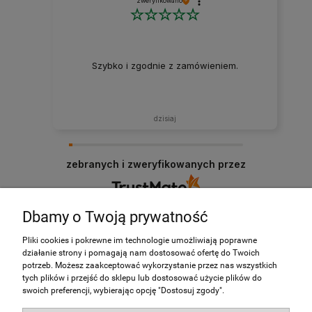
zweryfikowano
Szybko i zgodnie z zamówieniem.
dzisiaj
zebranych i zweryfikowanych przez
Dbamy o Twoją prywatność
O nas
Pliki cookies i pokrewne im technologie umożliwiają poprawne
działanie strony i pomagają nam dostosować ofertę do Twoich
potrzeb. Możesz zaakceptować wykorzystanie przez nas wszystkich
Obsługa klienta
tych plików i przejść do sklepu lub dostosować użycie plików do
swoich preferencji, wybierając opcję "Dostosuj zgody".
Pomoc